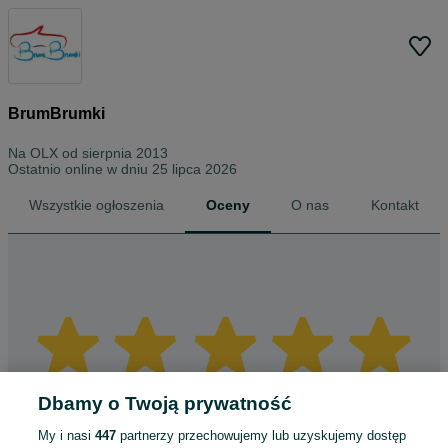
BrumBrumki
Na OLX od
sierpnia 2013
Ostatnio online w dniu 25 lipca 2026
Wszystkie ogłoszenia
Oceny
O nas
Kontakt
Dbamy o Twoją prywatność
My i nasi
447
partnerzy przechowujemy lub uzyskujemy dostęp