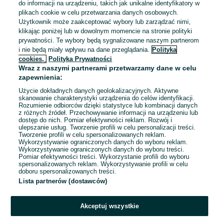
do informacji na urządzeniu, takich jak unikalne identyfikatory w
plikach cookie w celu przetwarzania danych osobowych.
Użytkownik może zaakceptować wybory lub zarządzać nimi,
klikając poniżej lub w dowolnym momencie na stronie polityki
prywatności. Te wybory będą sygnalizowane naszym partnerom
i nie będą miały wpływu na dane przeglądania.
Polityka
cookies,
Polityka Prywatności
Wraz z naszymi partnerami przetwarzamy dane w celu
zapewnienia:
Użycie dokładnych danych geolokalizacyjnych. Aktywne
skanowanie charakterystyki urządzenia do celów identyfikacji.
Rozumienie odbiorców dzięki statystyce lub kombinacji danych
z różnych źródeł. Przechowywanie informacji na urządzeniu lub
dostęp do nich. Pomiar efektywności reklam. Rozwój i
Sprzedający nie otrzymał jeszcze żadnych ocen
ulepszanie usług. Tworzenie profili w celu personalizacji treści.
Tworzenie profili w celu spersonalizowanych reklam.
Kup jeden z przedmiotów sprzedającego z Przesyłką OLX,
Wykorzystywanie ograniczonych danych do wyboru reklam.
Wykorzystywanie ograniczonych danych do wyboru treści.
aby być jedną z pierwszych osób, która wystawi mu ocenę.
Pomiar efektywności treści. Wykorzystanie profili do wyboru
spersonalizowanych reklam. Wykorzystywanie profili w celu
Jak działają oceny?
doboru spersonalizowanych treści.
Lista partnerów (dostawców)
Akceptuj wszystkie